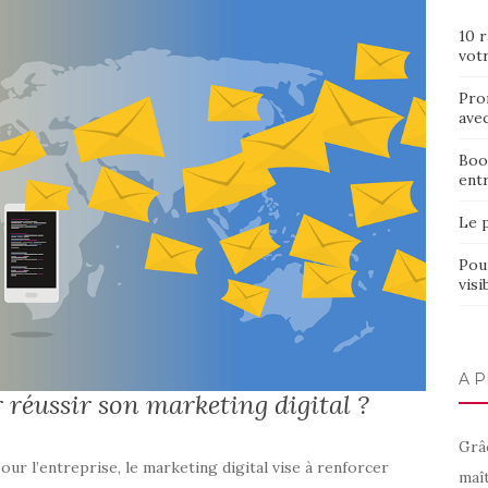
10 r
votr
Pro
ave
Boos
ent
Le 
Pour
visi
A P
réussir son marketing digital ?
Grâ
r l’entreprise, le marketing digital vise à renforcer
maît